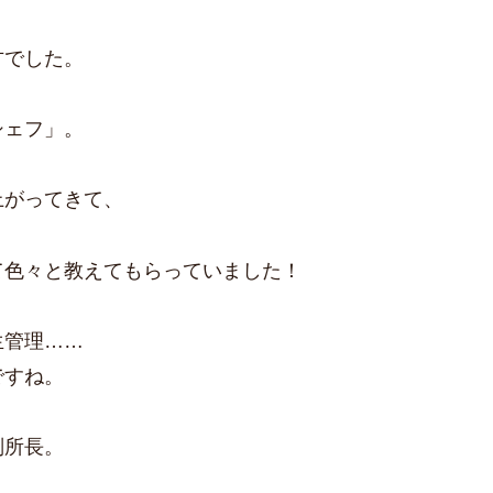
方でした。
シェフ」。
上がってきて、
て色々と教えてもらっていました！
生管理……
ですね。
副所長。