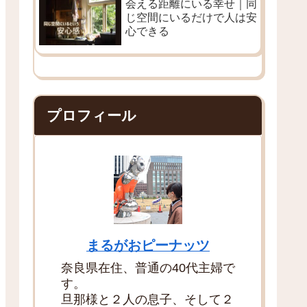
会える距離にいる幸せ｜同
じ空間にいるだけで人は安
心できる
プロフィール
まるがおピーナッツ
奈良県在住、普通の40代主婦で
す。
旦那様と２人の息子、そして２