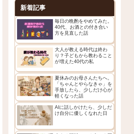
新着記事
毎日の晩酌をやめてみた。
40代、お酒との付き合い
方を見直した話
大人が教える時代は終わ
り？子どもから教わること
が増えた40代の私
夏休みのお母さんたちへ。
「ちゃんとやらなきゃ」を
手放したら、少しだけ心が
軽くなった話
AIに話しかけたら、少しだ
け自分に優しくなれた日