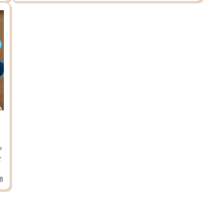
や
を
8