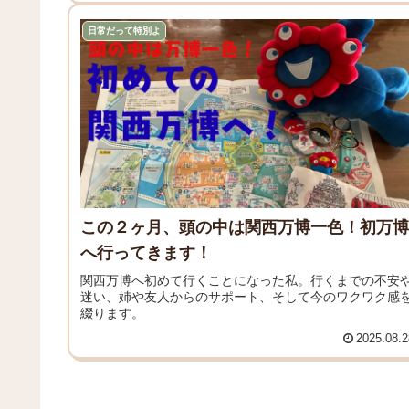
日常だって特別よ
この２ヶ月、頭の中は関西万博一色！初万博
へ行ってきます！
関西万博へ初めて行くことになった私。行くまでの不安
迷い、姉や友人からのサポート、そして今のワクワク感
綴ります。
2025.08.2