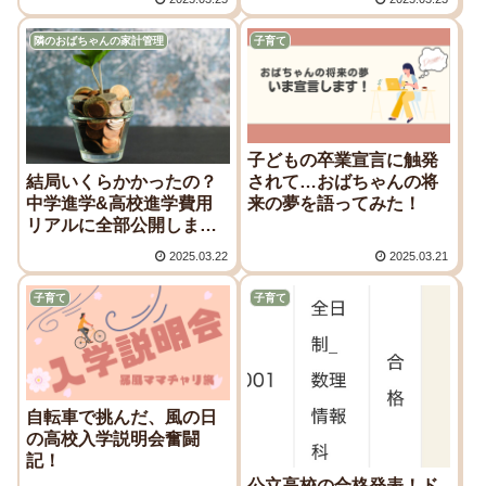
隣のおばちゃんの家計管理
子育て
子どもの卒業宣言に触発
結局いくらかかったの？
されて…おばちゃんの将
中学進学&高校進学費用
来の夢を語ってみた！
リアルに全部公開しま
す！
2025.03.22
2025.03.21
子育て
子育て
自転車で挑んだ、風の日
の高校入学説明会奮闘
記！
公立高校の合格発表！ド