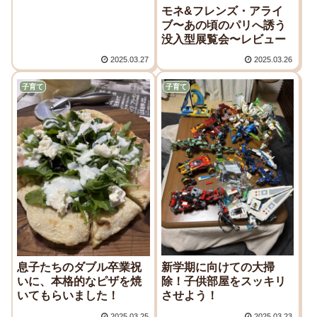
モネ&フレンズ・アライ
ブ〜あの頃のパリへ誘う
没入型展覧会〜レビュー
2025.03.27
2025.03.26
子育て
子育て
新学期に向けての大掃
息子たちのダブル卒業祝
除！子供部屋をスッキリ
いに、本格的なピザを焼
させよう！
いてもらいました！
2025.03.25
2025.03.23