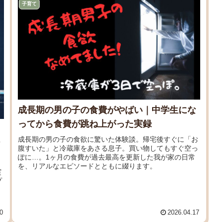
子育て
成長期の男の子の食費がやばい｜中学生にな
ってから食費が跳ね上がった実録
ッ
成長期の男の子の食欲に驚いた体験談。帰宅後すぐに「お
腹すいた」と冷蔵庫をあさる息子。買い物してもすぐ空っ
ぽに…。1ヶ月の食費が過去最高を更新した我が家の日常
を、リアルなエピソードとともに綴ります。
実
プ
。
0
2026.04.17