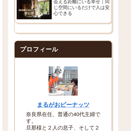
会える距離にいる幸せ｜同
じ空間にいるだけで人は安
心できる
プロフィール
まるがおピーナッツ
奈良県在住、普通の40代主婦で
す。
旦那様と２人の息子、そして２