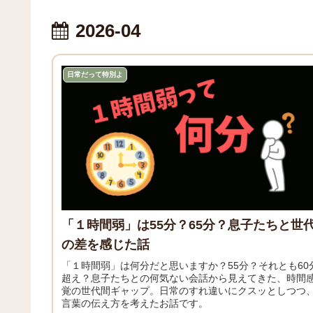
2026-04
日常だって特別よ
「１時間弱」は55分？65分？息子たちと世
の差を感じた話
「１時間弱」は何分だと思いますか？55分？それとも60
超え？息子たちとの何気ない会話から見えてきた、時間
覚の世代間ギャップ。日常のすれ違いにクスッとしつつ
言葉の伝え方を考えたお話です。