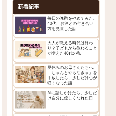
新着記事
毎日の晩酌をやめてみた。
40代、お酒との付き合い
方を見直した話
大人が教える時代は終わ
り？子どもから教わること
が増えた40代の私
夏休みのお母さんたちへ。
「ちゃんとやらなきゃ」を
手放したら、少しだけ心が
軽くなった話
AIに話しかけたら、少しだ
け自分に優しくなれた日