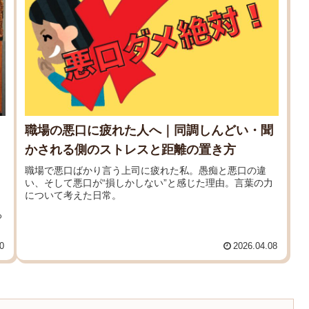
職場の悪口に疲れた人へ｜同調しんどい・聞
かされる側のストレスと距離の置き方
職場で悪口ばかり言う上司に疲れた私。愚痴と悪口の違
い、そして悪口が“損しかしない”と感じた理由。言葉の力
について考えた日常。
ろ
0
2026.04.08