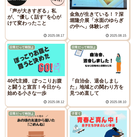
「声が大きすぎる」私
金魚が生きている！？深
が、“優しく話す”を心が
堀隆介展「水面のゆらぎ
けて変わったこと
の中へ」体験レポ
2025.08.17
2025.08.15
日常だって特別よ
日常だって特別よ
40代主婦、ぽっこりお腹
「自治会、退会しまし
と闘うと宣言！今日から
た」地域との関わり方を
始める小さな一歩
見つめ直して
2025.08.12
2025.08.10
日常だって特別よ
子育て