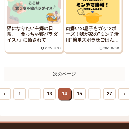
猫になりたい主婦の日
肉嫌いの息子もガッツポ
常。「食っちゃ寝パラダ
ーズ！我が家の”ミンチ活
イス♪」に癒されて
用”簡単ズボラ晩ごはん４
選
2025.07.30
2025.07.28
次のページ
1
…
13
14
15
…
27
前
次
へ
へ