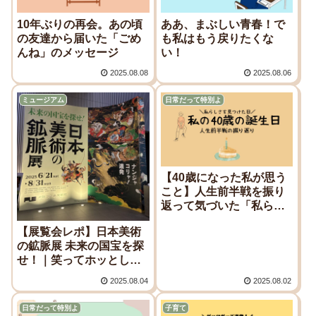
10年ぶりの再会。あの頃
ああ、まぶしい青春！で
の友達から届いた「ごめ
も私はもう戻りたくな
んね」のメッセージ
い！
2025.08.08
2025.08.06
ミュージアム
日常だって特別よ
【40歳になった私が思う
こと】人生前半戦を振り
返って気づいた「私らし
さ」
【展覧会レポ】日本美術
の鉱脈展 未来の国宝を探
せ！｜笑ってホッとして
心がじんわりした日
2025.08.04
2025.08.02
日常だって特別よ
子育て