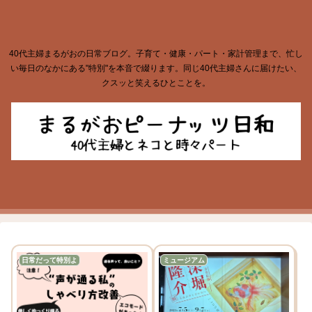
40代主婦まるがおの日常ブログ。子育て・健康・パート・家計管理まで、忙し
い毎日のなかにある"特別"を本音で綴ります。同じ40代主婦さんに届けたい、
クスッと笑えるひとことを。
日常だって特別よ
ミュージアム