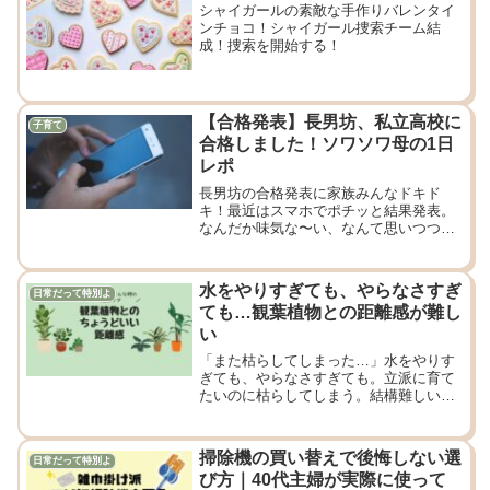
シャイガールの素敵な手作りバレンタイ
ンチョコ！シャイガール捜索チーム結
成！捜索を開始する！
【合格発表】長男坊、私立高校に
子育て
合格しました！ソワソワ母の1日
レポ
長男坊の合格発表に家族みんなドキド
キ！最近はスマホでポチッと結果発表。
なんだか味気な〜い、なんて思いつつも
ログインの瞬間飛び跳ねた！合格おめで
とう！
水をやりすぎても、やらなさすぎ
日常だって特別よ
ても…観葉植物との距離感が難し
い
「また枯らしてしまった…」水をやりす
ぎても、やらなさすぎても。立派に育て
たいのに枯らしてしまう。結構難しい観
葉植物との距離感。たくさんダメにして
きてわかったことをシェアしていきたい
と思います！
掃除機の買い替えで後悔しない選
日常だって特別よ
び方｜40代主婦が実際に使って