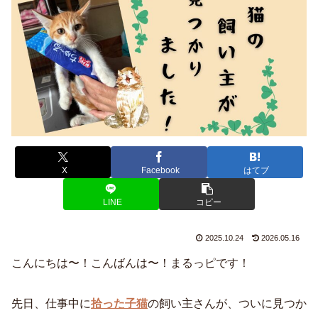
X
Facebook
はてブ
LINE
コピー
2025.10.24
2026.05.16
こんにちは〜！こんばんは〜！まるっピです！
先日、仕事中に
拾った子猫
の飼い主さんが、ついに見つか