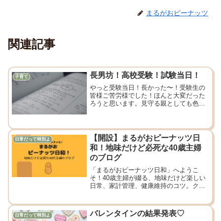
まるがおピーナッツ
関連記事
長男坊！高校受験！試験当日！
子育て
やっと受験当日！長かった〜！受験生の
皆様ご苦労様でした！ほんと大変だった
ろうと思います。見守る親としても色ん
な思いが込み上げてくる。
【開設】まるがおピーナッツ日
日常だって特別よ
和！地味だけど必死な40歳主婦
のブログ
「まるがおピーナッツ日和」へようこ
そ！40歳主婦が綴る、地味だけど楽しい
日常、家計管理、健康維持のコツ。クス
ッと笑える、等身大ブログを目指しま
す！
バレンタインの結果発表♡
日常だって特別よ