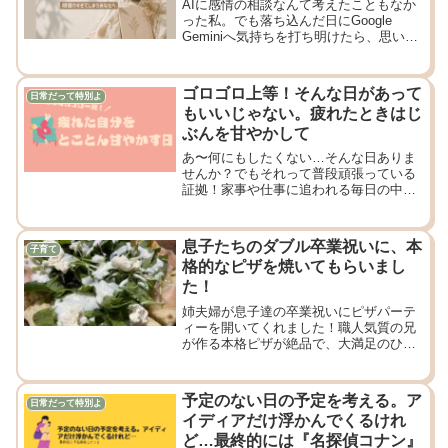
AIに感情の相談なんて考えたこともなか
った私。でも落ち込んだ日にGoogle
Geminiへ気持ちを打ち明けたら、思いが
けない言葉に笑って、少し泣いてしまい
ました。頑張りすぎる自分との向き合い
方を書いたエッセイです。
ゴロゴロ上等！そんな日があって
日常だって特別よ
もいいじゃない。疲れたときはじ
ぶんを甘やかして
あ〜何にもしたくない…そんな日ありま
せんか？でもそれって普段頑張っている
証拠！家事や仕事に追われる毎日の中
で、自分をちょっと甘やかしてみる。な
んの参考にもなりませんが、まるっピの
そんな日の過ごし方を書いてみました。
息子たちのダブル卒業祝いに、本
子育て
皆さんの心が軽くなりますように。
格的なピザを焼いてもらいまし
た！
姉夫婦が息子達の卒業祝いにピザパーテ
ィーを開いてくれました！職人気質の兄
が作る本格ピザが絶品で、大満足のひと
とき。家族で過ごす楽しい時間。
予定のない日の予定を考える。ア
日常だって特別よ
イディアだけ浮かんでくるけれ
ど…最終的には『名探偵コナン』