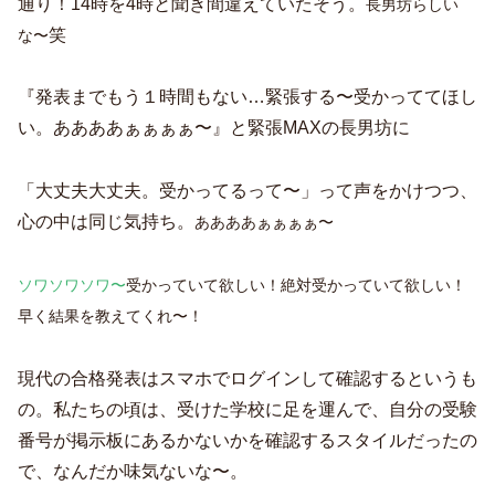
通り！14時を4時と聞き間違えていたそう。
長男坊らしい
笑
な〜
『発表までもう１時間もない…緊張する〜受かっててほし
い。ああああぁぁぁぁ〜』と緊張MAXの長男坊に
「大丈夫大丈夫。受かってるって〜」って声をかけつつ、
心の中は同じ気持ち。
ああああぁぁぁぁ〜
ソワソワソワ〜
受かっていて欲しい！絶対受かっていて欲しい！
早く結果を教えてくれ〜！
現代の合格発表はスマホでログインして確認するというも
の。私たちの頃は、受けた学校に足を運んで、自分の受験
番号が掲示板にあるかないかを確認するスタイルだったの
で、なんだか味気ないな〜。