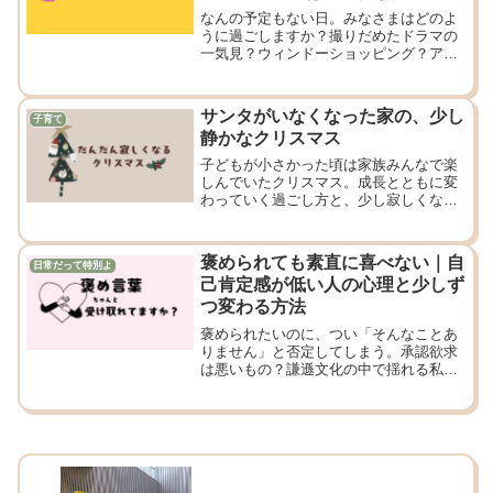
なんの予定もない日。みなさまはどのよ
うに過ごしますか？撮りだめたドラマの
一気見？ウィンドーショッピング？アイ
ディアだけはたくさん溢れてくるんだけ
どな〜！最終的に『名探偵コナン』の映
画を一気見！
サンタがいなくなった家の、少し
子育て
静かなクリスマス
子どもが小さかった頃は家族みんなで楽
しんでいたクリスマス。成長とともに変
わっていく過ごし方と、少し寂しくなる
気持ち。同じ思いを抱える方へ。一緒に
楽しいこと、探しましょう。
褒められても素直に喜べない｜自
日常だって特別よ
己肯定感が低い人の心理と少しず
つ変わる方法
褒められたいのに、つい「そんなことあ
りません」と否定してしまう。承認欲求
は悪いもの？謙遜文化の中で揺れる私
が、褒め言葉を受け取る練習を始めまし
た。