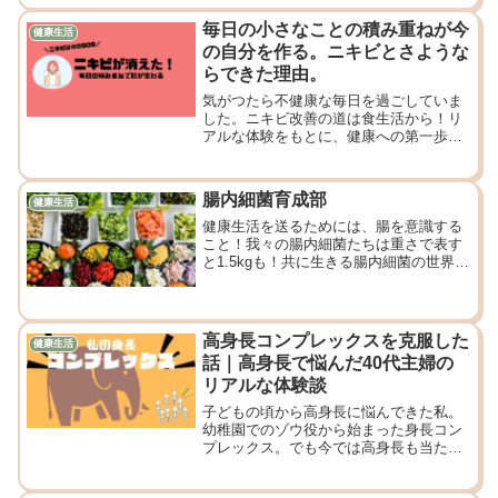
毎日の小さなことの積み重ねが今
健康生活
の自分を作る。ニキビとさような
らできた理由。
気がつたら不健康な毎日を過ごしていま
した。ニキビ改善の道は食生活から！リ
アルな体験をもとに、健康への第一歩を
応援します！ニキビに悩める人集ま
れ〜！大丈夫！よくなります！
腸内細菌育成部
健康生活
健康生活を送るためには、腸を意識する
こと！我々の腸内細菌たちは重さで表す
と1.5kgも！共に生きる腸内細菌の世界を
平和に保とう！
高身長コンプレックスを克服した
健康生活
話｜高身長で悩んだ40代主婦の
リアルな体験談
子どもの頃から高身長に悩んできた私。
幼稚園でのゾウ役から始まった身長コン
プレックス。でも今では高身長も当たり
前！かっこよく思えてきました。