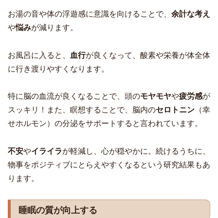
お湯の音や体の浮遊感に意識を向けることで、
余計な考え
や
悩み
が減ります。
お風呂に入ると、
血行
が良くなって、酸素や栄養が体全体
に行き渡りやすくなります。
特に脳の血流が良くなることで、頭の
モヤモヤ
や
疲労感
が
スッキリ！また、瞑想することで、脳内の
セロトニン
（幸
せホルモン）の分泌をサポートすると言われています。
不安
や
イライラ
が軽減し、心が穏やかに。続けるうちに、
物事をポジティブにとらえやすくなるという研究結果もあ
ります。
睡眠の質が向上する