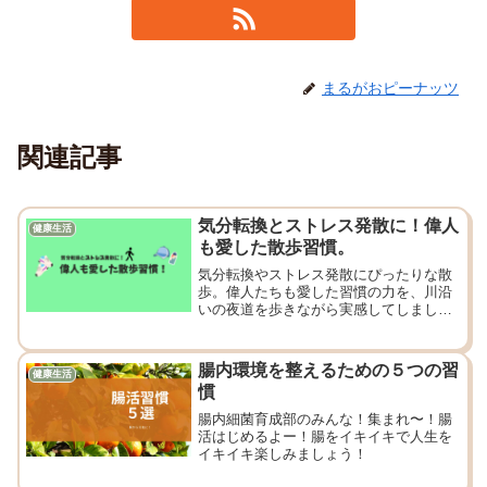
まるがおピーナッツ
関連記事
気分転換とストレス発散に！偉人
健康生活
も愛した散歩習慣。
気分転換やストレス発散にぴったりな散
歩。偉人たちも愛した習慣の力を、川沿
いの夜道を歩きながら実感してしまし
た。疲れた時こそ、外に出てみません
か？
腸内環境を整えるための５つの習
健康生活
慣
腸内細菌育成部のみんな！集まれ〜！腸
活はじめるよー！腸をイキイキで人生を
イキイキ楽しみましょう！