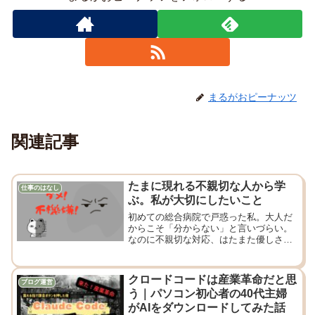
まるがおピーナッツ
関連記事
たまに現れる不親切な人から学
仕事のはなし
ぶ。私が大切にしたいこと
初めての総合病院で戸惑った私。大人だ
からこそ「分からない」と言いづらい。
なのに不親切な対応、はたまた優しさに
救われた一日。
クロードコードは産業革命だと思
ブログ運営
う｜パソコン初心者の40代主婦
がAIをダウンロードしてみた話