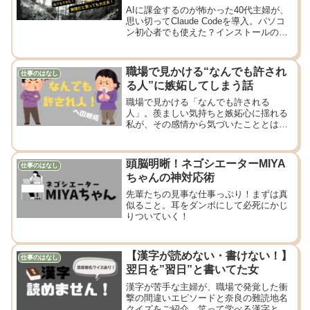
AIに課金するのが怖かった40代主婦が、
思い切ってClaude Codeを導入。パソコ
ン初心者でも使えた？インストールの苦
戦や実際に感じた衝撃をリアルな体験談
として紹介します。AIは今からでも遅く
ないと感じた話。
職場で見かける“なんでも許され
仕事のはなし
る人”に嫉妬してしまう話
職場で見かける「なんでも許される
人」。羨ましい気持ちと嫉妬心に揺れる
私が、その感情から気づいたこととは？
嫉妬を成長の燃料に変える40代主婦のつ
ぶやき。
頭脳明晰！ネゴシエーターMIYA
仕事のはなし
ちゃんの神対応術
先輩たちの見事な仕事っぷり！まずは真
似ること。耳をダンボにして必死にかじ
りついていく！
【漢字が読めない・書けない！】
仕事のはなし
翌日を”習日”と書いてた女
漢字が苦手な主婦が、職場で発覚した衝
撃の間違いエピソードと奈良の難読地名
クイズをご紹介。笑って学べる漢字との