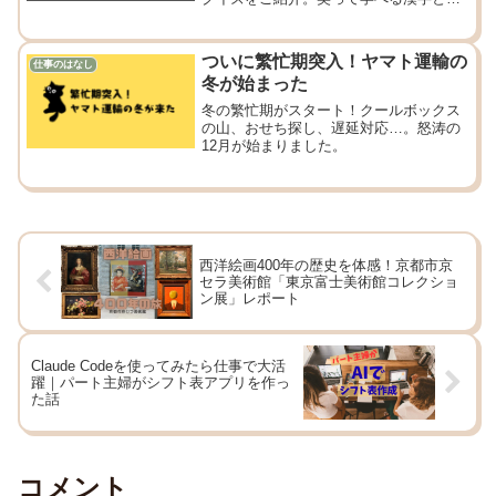
格闘日記。
ついに繁忙期突入！ヤマト運輸の
仕事のはなし
冬が始まった
冬の繁忙期がスタート！クールボックス
の山、おせち探し、遅延対応…。怒涛の
12月が始まりました。
西洋絵画400年の歴史を体感！京都市京
セラ美術館「東京富士美術館コレクショ
ン展」レポート
Claude Codeを使ってみたら仕事で大活
躍｜パート主婦がシフト表アプリを作っ
た話
コメント