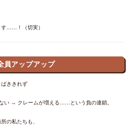
ます……！（切実）
全員アップアップ
さばききれず
ない → クレームが増える……という負の連鎖。
務所の私たちも、