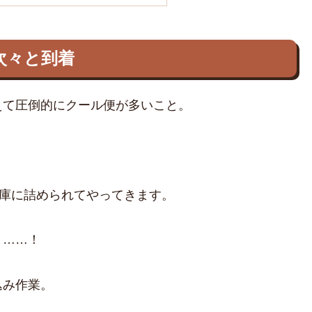
次々と到着
えて圧倒的にクール便が多いこと。
う
蔵庫に詰められてやってきます。
く……！
込み作業。