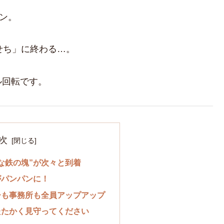
ン。
せち」に終わる…。
ル回転です。
次
な鉄の塊”が次々と到着
がパンパンに！
ーも事務所も全員アップアップ
たたかく見守ってください