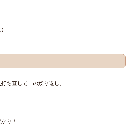
泣）
た打ち直して…の繰り返し。
ばかり！