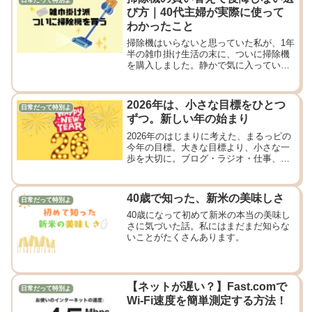
日常だって特別よ
び方｜40代主婦が実際に使って
わかったこと
掃除機はいらないと思っていた私が、1年
半の雑巾掛け生活の末に、ついに掃除機
を購入しました。静かで気に入っていた
掃除機なし生活。それでもやっぱり「あ
ると助かる」。
2026年は、小さな目標をひとつ
日常だって特別よ
ずつ。新しい年の始まり
2026年のはじまりに考えた、まるっピの
今年の目標。大きな目標より、小さな一
歩を大切に。ブログ・ラジオ・仕事、等
身大で続けていく楽しい一年にしていき
たい。
40歳で知った、新米の美味しさ
日常だって特別よ
40歳になって初めて新米の本当の美味し
さに気づいた話。私にはまだまだ知らな
いことがたくさんあります。
【ネットが遅い？】Fast.comで
日常だって特別よ
Wi-Fi速度を簡単測定する方法！