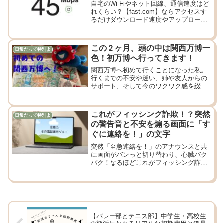
自宅のWi-Fiやネット回線、通信速度はど
れくらい？【fast.com】ならアクセスす
るだけダウンロード速度やアップロード
速度、レイテンシまで簡単測定！見えな
い速度をまるっと可視化！
この２ヶ月、頭の中は関西万博一
日常だって特別よ
色！初万博へ行ってきます！
関西万博へ初めて行くことになった私。
行くまでの不安や迷い、姉や友人からの
サポート、そして今のワクワク感を綴り
ます。
これがフィッシング詐欺！？突然
日常だって特別よ
の警告音と不安を煽る画面に「す
ぐに連絡を！」の文字
突然「至急連絡を！」のアナウンスと共
に画面がバンっと切り替わり、心臓バク
バク！なるほどこれがフィッシング詐
欺！書いてある電話番号には絶対かける
な！やはりアップルサポートは神サポー
トでした！
【バレー部とテニス部】中学生・高校生