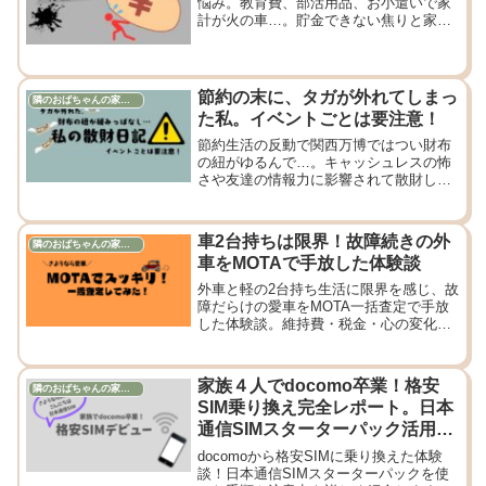
悩み。教育費、部活用品、お小遣いで家
計が火の車…。貯金できない焦りと家計
ストレス、旦那に相談して見えた我が家
のお金との向き合い方を綴ります。
節約の末に、タガが外れてしまっ
隣のおばちゃんの家計管理
た私。イベントごとは要注意！
節約生活の反動で関西万博ではつい財布
の紐がゆるんで…。キャッシュレスの怖
さや友達の情報力に影響されて散財した
私の体験談。
車2台持ちは限界！故障続きの外
隣のおばちゃんの家計管理
車をMOTAで手放した体験談
外車と軽の2台持ち生活に限界を感じ、故
障だらけの愛車をMOTA一括査定で手放
した体験談。維持費・税金・心の変化ま
で正直に綴ります。
家族４人でdocomo卒業！格安
隣のおばちゃんの家計管理
SIM乗り換え完全レポート。日本
通信SIMスターターパック活用レ
ビュー。
docomoから格安SIMに乗り換えた体験
談！日本通信SIMスターターパックを使