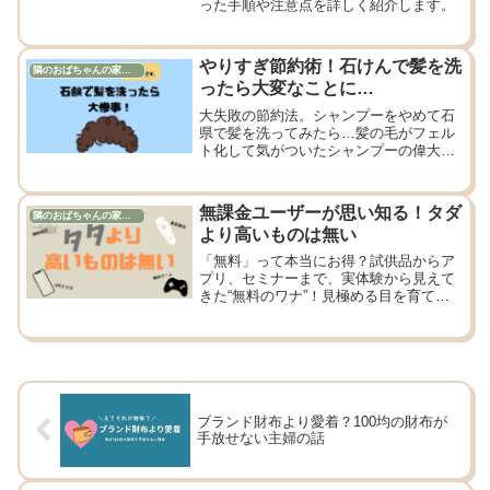
った手順や注意点を詳しく紹介します。
やりすぎ節約術！石けんで髪を洗
隣のおばちゃんの家計管理
ったら大変なことに…
大失敗の節約法。シャンプーをやめて石
県で髪を洗ってみたら…髪の毛がフェル
ト化して気がついたシャンプーの偉大
さ。40代主婦なリアルな節約チャレン
ジ。
無課金ユーザーが思い知る！タダ
隣のおばちゃんの家計管理
より高いものは無い
「無料」って本当にお得？試供品からア
プリ、セミナーまで、実体験から見えて
きた“無料のワナ”！見極める目を育てて
いこうと思います。
ブランド財布より愛着？100均の財布が
手放せない主婦の話