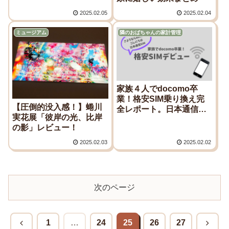
2025.02.05
2025.02.04
ミュージアム
隣のおばちゃんの家計管理
家族４人でdocomo卒
業！格安SIM乗り換え完
【圧倒的没入感！】蜷川
全レポート。日本通信
実花展「彼岸の光、比岸
SIMスターターパック活
の影」レビュー！
用レビュー。
2025.02.03
2025.02.02
次のページ
1
…
24
25
26
27
前
次