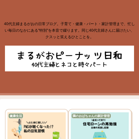
40代主婦まるがおの日常ブログ。子育て・健康・パート・家計管理まで、忙し
い毎日のなかにある"特別"を本音で綴ります。同じ40代主婦さんに届けたい、
クスッと笑えるひとことを。
健康生活
隣のおばちゃんの家計管理