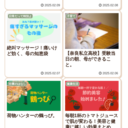
2025.02.09
2025.02.08
日常だって特別よ
子育て
絶叫マッサージ！痛いけ
【奈良私立高校】受験当
ど効く、母の知恵袋
日の朝、母ができるこ
と。
2025.02.07
2025.02.06
仕事のはなし
健康生活
荷物ハンターの鶴っぴ。
毎朝1杯のトマトジュース
で肌が変わる！美容と健
康に嬉しい効果まとめ