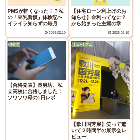
PMSが軽くなった！？私
【住宅ローン利上げのお
の「豆乳習慣」体験記〜
知らせ】金利ってなに？
イライラ知らずの毎月
から始まった主婦の学び
に〜
直し。
2025.02.10
2025.02.10
子育て
ミュージアム
【合格発表】長男坊、私
立高校に合格しました！
ソワソワ母の1日レポ
【歌川国芳展】笑って驚
いて２時間半の展示会レ
ビュー