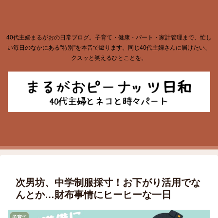
40代主婦まるがおの日常ブログ。子育て・健康・パート・家計管理まで、忙し
い毎日のなかにある"特別"を本音で綴ります。同じ40代主婦さんに届けたい、
クスッと笑えるひとことを。
次男坊、中学制服採寸！お下がり活用でな
んとか…財布事情にヒーヒーな一日
子育て