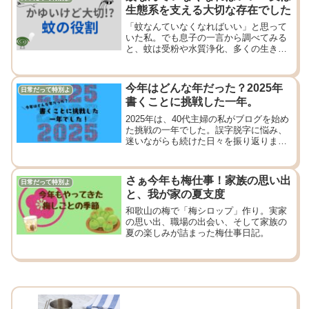
生態系を支える大切な存在でした
「蚊なんていなくなればいい」と思って
いた私。でも息子の一言から調べてみる
と、蚊は受粉や水質浄化、多くの生き物
の餌など、生態系に欠かせない存在でし
た。刺されるのはつらいけれど、自然の
仕組みに感心せずにはいられません。
今年はどんな年だった？2025年
日常だって特別よ
書くことに挑戦した一年。
2025年は、40代主婦の私がブログを始め
た挑戦の一年でした。誤字脱字に悩み、
迷いながらも続けた日々を振り返りま
す。
さぁ今年も梅仕事！家族の思い出
日常だって特別よ
と、我が家の夏支度
和歌山の梅で「梅シロップ」作り。実家
の思い出、職場の出会い、そして家族の
夏の楽しみが詰まった梅仕事日記。