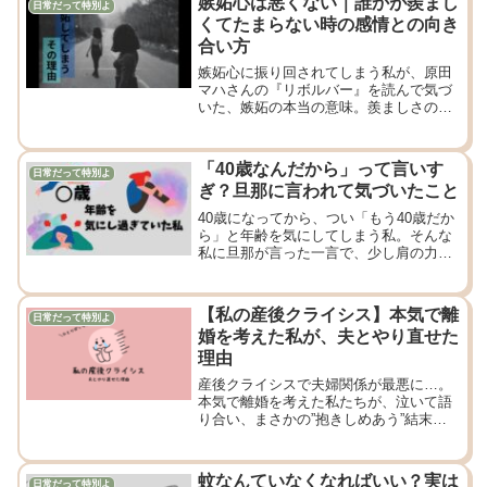
嫉妬心は悪くない｜誰かが羨まし
日常だって特別よ
くてたまらない時の感情との向き
合い方
嫉妬心に振り回されてしまう私が、原田
マハさんの『リボルバー』を読んで気づ
いた、嫉妬の本当の意味。羨ましさの奥
にある「なりたい自分」。読書はいろい
ろなことを教えてくれます。
「40歳なんだから」って言いす
日常だって特別よ
ぎ？旦那に言われて気づいたこと
40歳になってから、つい「もう40歳だか
ら」と年齢を気にしてしまう私。そんな
私に旦那が言った一言で、少し肩の力が
抜けました。年齢との向き合い方のお
話。
【私の産後クライシス】本気で離
日常だって特別よ
婚を考えた私が、夫とやり直せた
理由
産後クライシスで夫婦関係が最悪に…。
本気で離婚を考えた私たちが、泣いて語
り合い、まさかの”抱きしめあう”結末
へ。そんな再出発の記録です。
蚊なんていなくなればいい？実は
日常だって特別よ