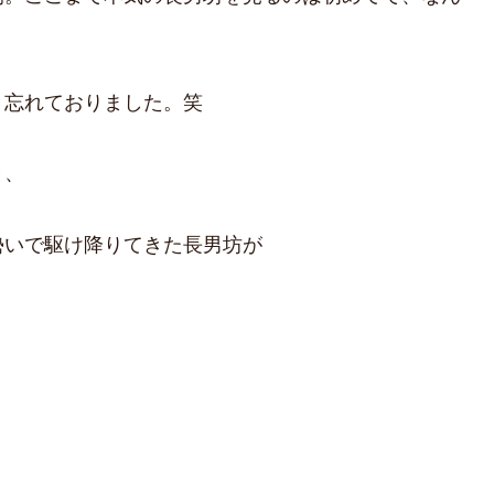
り忘れておりました。笑
と、
勢いで駆け降りてきた長男坊が
。