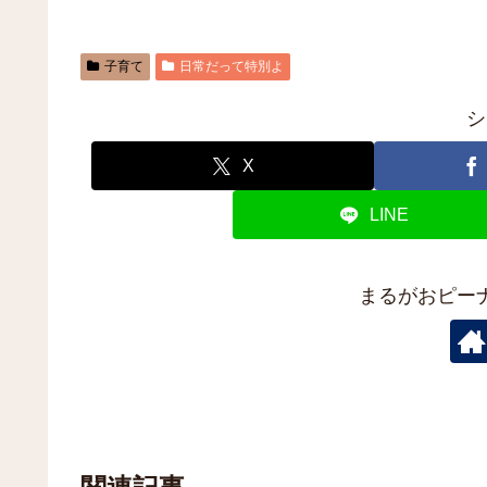
子育て
日常だって特別よ
シ
X
LINE
まるがおピー