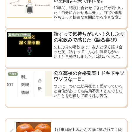
い空間は工夫で作れる。
10年間、環境に合わせてきた私が気づい
た「自分に合わせる工夫」。自宅や職場
をちょっと快適な空間にする小さな変化
の話。
話すって気持ちがいい！久しぶり
日常だって特別よ
の宅飲みで感じた《語る喜び》
久しぶりの宅飲みで、友人と深く語り合
った夜。話すってこんなに気持ちがい
い！と再発見しました。1対1だからこそ
生まれる対話の喜び、そして「話す発
信」への小さな興味まで出てきました。
公立高校の合格発表！ドキドキソ
子育て
ワソワな一日。
ついに！ついに結果発表！受かっている
と自信があっても結局不安！とんでもな
いことを想像して取り越し苦労。
【仕事日記】みかんの海に癒されて！暖