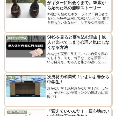
がギターに出会うまで。35歳か
ら始めた私の趣味ストーリー
35歳から始めたギターライフ！初心者で
もYouTubeを活用して続けた5年間。趣味
を持ちたいあなたへ、リアルな体験談を
お届けします。
SNSを見ると落ち込む理由｜他
日常だって特別よ
人と比べてしまう心理と気にしな
くなる方法
みんなが完璧に見えて、つい自分を責め
てしまう。でも、苦手なことを頑張って
いる自分も、ちゃんと誰かの役に立って
いるはず。
次男坊の卒業式！いよいよ春から
子育て
中学生！
泣かないぞ！絶対泣かないぞ！が、しか
し。子供たちの卒業ソングの破壊力に完
敗です。
「変えていいんだ！」居心地のい
日常だって特別よ