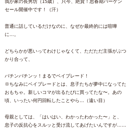
我が家の長男坊（15歳）、只今、絶賛！思春期バーゲン
セール開催中です！（汗）
普通に話しているだけなのに、なぜか最終的には喧嘩
に…。
どちらかが悪いってわけじゃなくて、ただただ主張がぶつ
かり合って、
バチンバチンッ！まるでベイブレード！
※ちなみにベイブレードとは、息子たちが夢中になってた
おもちゃ。新しいコマが出るたびに買ってたな〜。あの
頃、いったい何円回転したことやら…（遠い目）
母親としては、「はいはい、わかったわかった〜」と、
息子の反抗心をスルッと受け流してあげたいんですが……