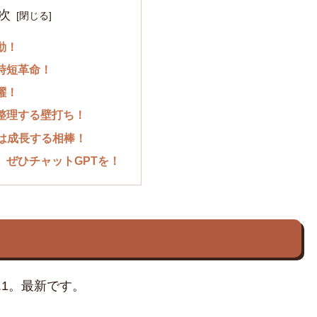
次
動！
時短革命！
躍！
整理する壁打ち！
Tは成長する相棒！
、ぜひチャットGPTを！
.1。最新です。