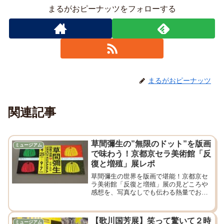
まるがおピーナッツをフォローする
まるがおピーナッツ
関連記事
草間彌生の”無限のドット”を版画
ミュージアム
で味わう！京都京セラ美術館「反
復と増殖」展レポ
草間彌生の世界を版画で堪能！京都京セ
ラ美術館「反復と増殖」展の見どころや
感想を、写真なしでも伝わる熱量でお届
けします！
【歌川国芳展】笑って驚いて２時
ミュージアム