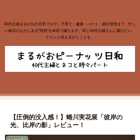
40代主婦まるがおの日常ブログ。子育て・健康・パート・家計管理まで、忙し
い毎日のなかにある"特別"を本音で綴ります。同じ40代主婦さんに届けたい、
クスッと笑えるひとことを。
【圧倒的没入感！】蜷川実花展「彼岸の
光、比岸の影」レビュー！
ミュージアム