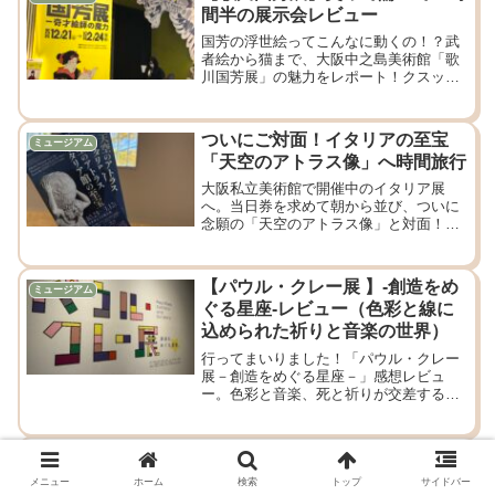
間半の展示会レビュー
国芳の浮世絵ってこんなに動くの！？武
者絵から猫まで、大阪中之島美術館「歌
川国芳展」の魅力をレポート！クスッと
笑える愉快な作品たちがなんと合わせて
400作品！見応え抜群！中之島美術館に
て2月24日までです。
ついにご対面！イタリアの至宝
ミュージアム
「天空のアトラス像」へ時間旅行
大阪私立美術館で開催中のイタリア展
へ。当日券を求めて朝から並び、ついに
念願の「天空のアトラス像」と対面！
1,800年前の精巧な技術と歴史に圧倒さ
れ、次男坊と時間旅行したような貴重な
一日。
【パウル・クレー展 】-創造をめ
ミュージアム
ぐる星座-レビュー（色彩と線に
込められた祈りと音楽の世界）
行ってまいりました！「パウル・クレー
展－創造をめぐる星座－」感想レビュ
ー。色彩と音楽、死と祈りが交差する不
思議なクレーの世界を、堪能してまいり
ました。
金魚が生きている！？深堀隆介展
ミュージアム
「水面のゆらぎの中へ」体験レポ
メニュー
ホーム
検索
トップ
サイドバー