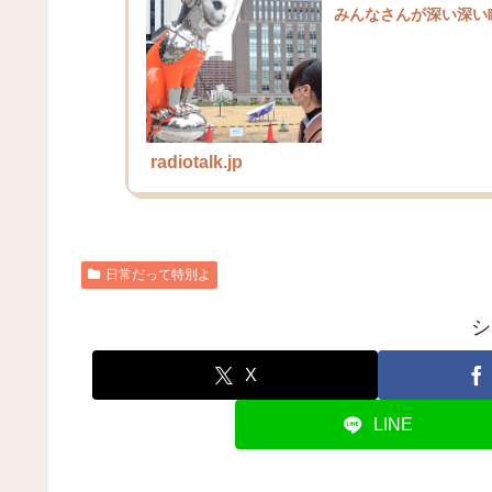
みんなさんが深い深い
radiotalk.jp
日常だって特別よ
シ
X
LINE