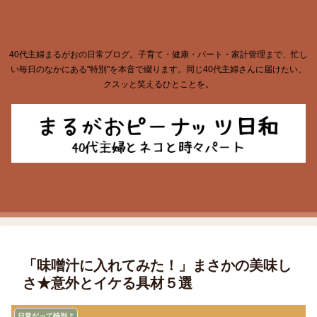
40代主婦まるがおの日常ブログ。子育て・健康・パート・家計管理まで、忙し
い毎日のなかにある"特別"を本音で綴ります。同じ40代主婦さんに届けたい、
クスッと笑えるひとことを。
「味噌汁に入れてみた！」まさかの美味し
さ★意外とイケる具材５選
日常だって特別よ