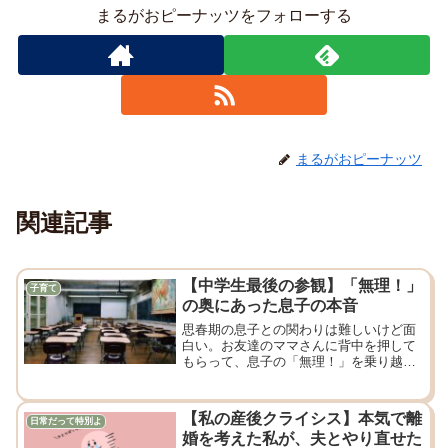
まるがおピーナッツをフォローする
まるがおピーナッツ
関連記事
【中学生最後の参観】「無理！」
子育て
の奥にあった息子の本音
思春期の息子との関わりは難しいけど面
白い。お友達のママさんに背中を押して
もらって、息子の「無理！」を乗り越え
た母の参観奮闘記！楽しかった刺激だら
けのランチ会！
【私の産後クライシス】本気で離
日常だって特別よ
婚を考えた私が、夫とやり直せた