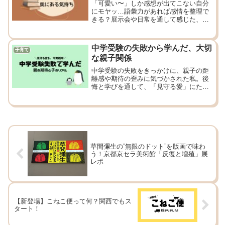
「可愛い〜」しか感想が出てこない自分
にモヤッ…語彙力があれば感情を整理で
きる？展示会や日常を通して感じた、言
葉の力の大切さ。
中学受験の失敗から学んだ、大切
子育て
な親子関係
中学受験の失敗をきっかけに、親子の距
離感や期待の歪みに気づかされた私。後
悔と学びを通して、「見守る愛」にたど
り着きました。
草間彌生の”無限のドット”を版画で味わ
う！京都京セラ美術館「反復と増殖」展
レポ
【新登場】こねこ便って何？関西でもス
タート！