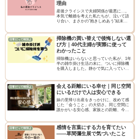
理由
産後クライシスで夫婦関係が最悪に…。
本気で離婚を考えた私たちが、泣いて語
り合い、まさかの”抱きしめあう”結末
へ。そんな再出発の記録です。
掃除機の買い替えで後悔しない選
日常だって特別よ
び方｜40代主婦が実際に使って
わかったこと
掃除機はいらないと思っていた私が、1年
半の雑巾掛け生活の末に、ついに掃除機
を購入しました。静かで気に入っていた
掃除機なし生活。それでもやっぱり「あ
ると助かる」。
会える距離にいる幸せ｜同じ空間
日常だって特別よ
にいるだけで人は安心できる
妹の里帰り出産をきっかけに、改めて感
じた「会うこと」の大切さ。同じ空間に
誰かがいる安心感、家族との距離、今し
かない時間について綴った雑記ブログで
す。
感情を言葉にする力を育てたい
日常だって特別よ
——草間彌生展で気づいたこと