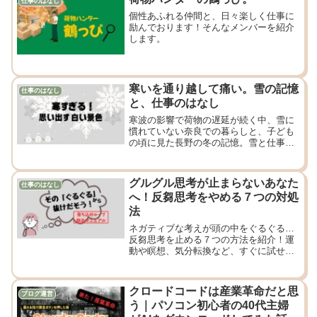
仕事のはなし
個性あふれる仲間と、日々楽しく仕事に
励んでおります！そんなメンバーを紹介
します。
寒いを通り越して痛い。雪の記憶
仕事のはなし
と、仕事のはなし
寒波の影響で荷物の遅延が続く中、雪に
慣れていない奈良での暮らしと、子ども
の頃に見た長野の冬の記憶。雪と仕事、
そして今思うこと。
グルグル思考が止まらないあなた
仕事のはなし
へ！反芻思考をやめる７つの対処
法
ネガティブな考えが頭の中をぐるぐる…
反芻思考を止める７つの方法を紹介！運
動や瞑想、気分転換など、すぐに試せる
対策で心を軽くしましょう！
クロードコードは産業革命だと思
ブログ運営
う｜パソコン初心者の40代主婦