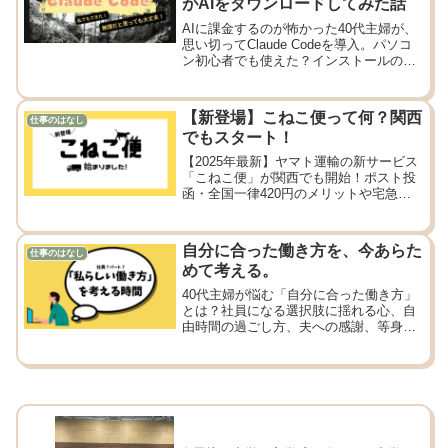
がAIをダウンロードしてみた話
AIに課金するのが怖かった40代主婦が、
思い切ってClaude Codeを導入。パソコ
ン初心者でも使えた？インストールの苦
戦や実際に感じた衝撃をリアルな体験談
として紹介します。AIは今からでも遅く
ないと感じた話。
【新登場】こねこ便って何？関西
仕事のはなし
でもスタート！
【2025年最新】ヤマト運輸の新サービス
「こねこ便」が関西でも開始！ポスト投
函・全国一律420円のメリットや宅急便
コンパクトとの違い、使い分け方まで現
場スタッフがわかりやすく解説。
自分に合った働き方を、今あらた
仕事のはなし
めて考える。
40代主婦が悩む「自分に合った働き方」
とは？社員になる選択肢に揺れる心、自
由時間の過ごし方、夫への感謝、等身大
の葛藤を綴ります。