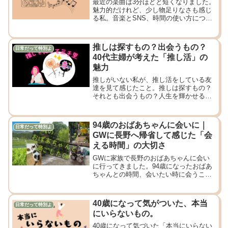
最近の楽曲は3分ほどと短くなりました。
魅力的だけれど、少し物足りなさも感じ
る私。音楽とSNS、時間の使い方につい
て考えました。
推しは探すもの？出会うもの？
日常だって特別よ
40代主婦が考えた「推し活」の
魅力
推しがいない私が、推し活をしている友
達を見て感じたこと。推しは探すもの？
それとも出会うもの？人生を輝かせる
「推し」の力について。
94歳のおばあちゃんに会いに｜
日常だって特別よ
GWに長野へ帰省して感じた「会
える時間」の大切さ
GWに家族で長野のおばあちゃんに会い
に行ってきました。94歳になったおばあ
ちゃんとの時間、会いたい時に会うこと
の大切さ、自然豊かな長野の景色に癒さ
れた気持ちを綴っています。
40歳になって気がついた、本当
日常だって特別よ
にいらないもの。
40歳になって気づいた「本当にいらない