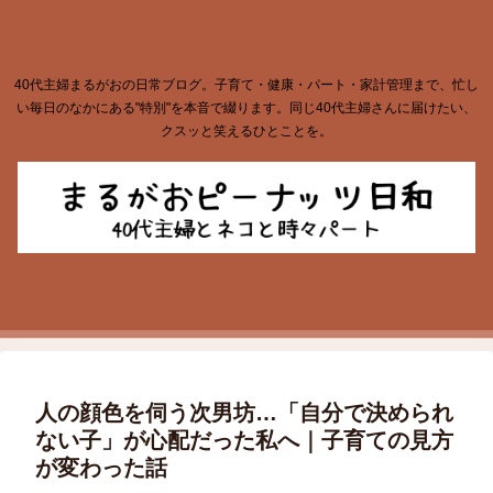
40代主婦まるがおの日常ブログ。子育て・健康・パート・家計管理まで、忙し
い毎日のなかにある"特別"を本音で綴ります。同じ40代主婦さんに届けたい、
クスッと笑えるひとことを。
人の顔色を伺う次男坊…「自分で決められ
ない子」が心配だった私へ｜子育ての見方
が変わった話