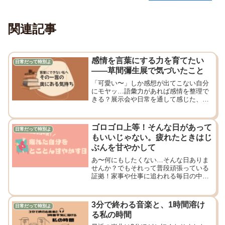
関連記事
感情を言葉にする力を育てたい
日常だって特別よ
——草間彌生展で気づいたこと
「可愛い〜」しか感想が出てこない自分
にモヤッ…語彙力があれば感情を整理で
きる？展示会や日常を通して感じた、言
葉の力の大切さ。
ゴロゴロ上等！そんな日があって
日常だって特別よ
もいいじゃない。疲れたときはじ
ぶんを甘やかして
あ〜何にもしたくない…そんな日ありま
せんか？でもそれって普段頑張っている
証拠！家事や仕事に追われる毎日の中
で、自分をちょっと甘やかしてみる。な
んの参考にもなりませんが、まるっピの
そんな日の過ごし方を書いてみました。
3分で終わる音楽と、1時間溶け
日常だって特別よ
皆さんの心が軽くなりますように。
る私の時間