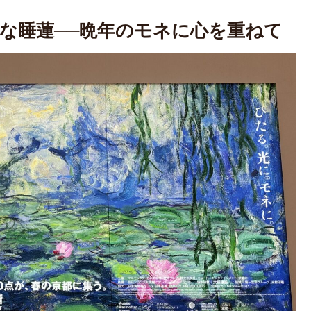
な睡蓮──晩年のモネに心を重ねて