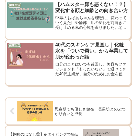
【ハムスター顔も悪くない！？】
健康生活
変化する顔と加齢との向き合い方
93歳のおばあちゃんを理想に、変わって
いく見た目や輪郭、肌の変化を前向きに
受け止める私の心境を綴りました。老い
を楽しむヒントが見つかるかも。
40代のスキンケア見直し｜化粧
健康生活
水を「ついで買い」から卒業して
肌が変わった話
自分のことはいつも後回し。美容もファ
ッションも「もったいない」で避けてき
た40代主婦が、自分のためにお金を使う
ことについて考えました。まずは化粧水
と乳液から始める小さな一歩の話です。
思春期でも優しさ健在！長男坊とのぶつ
かり合いと成長
【趣味のはなし②】e-タイピングで毎日