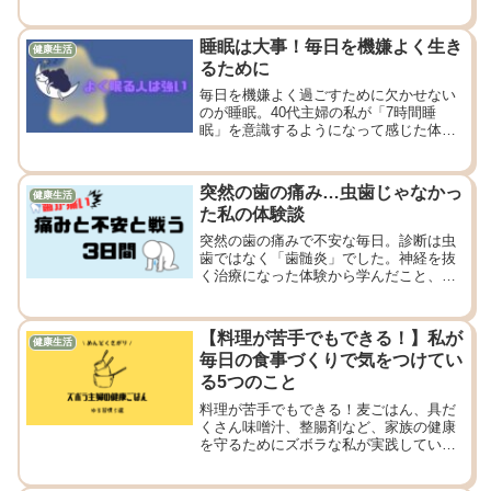
睡眠は大事！毎日を機嫌よく生き
健康生活
るために
毎日を機嫌よく過ごすために欠かせない
のが睡眠。40代主婦の私が「7時間睡
眠」を意識するようになって感じた体と
メンタルの変化、そしてお酒をやめて気
づいた睡眠の大切さ。
突然の歯の痛み…虫歯じゃなかっ
健康生活
た私の体験談
突然の歯の痛みで不安な毎日。診断は虫
歯ではなく「歯髄炎」でした。神経を抜
く治療になった体験から学んだこと、歯
の大切さを実感した記録です。
【料理が苦手でもできる！】私が
健康生活
毎日の食事づくりで気をつけてい
る5つのこと
料理が苦手でもできる！麦ごはん、具だ
くさん味噌汁、整腸剤など、家族の健康
を守るためにズボラな私が実践している5
つの食習慣を紹介します。